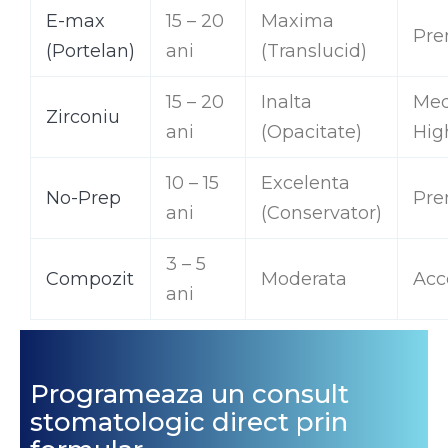
E-max
15 – 20
Maxima
Pr
(Portelan)
ani
(Translucid)
15 – 20
Inalta
Med
Zirconiu
ani
(Opacitate)
Hig
10 – 15
Excelenta
No-Prep
Pr
ani
(Conservator)
3 – 5
Compozit
Moderata
Acc
ani
Programeaza un consult
stomatologic direct prin