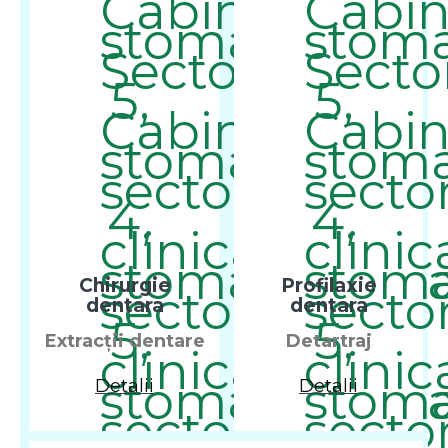
Chirurgie
Profilaxie
dentara
dentara
Extracții dentare
Detartraj
Detalii
Detalii