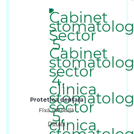
Protetica dentara
Fixă / Mobilă
Detalii