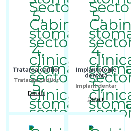
Tratarea cariilor
Implantologie
dentara
Tratarea cariilor
Implant dentar
Detalii
Detalii